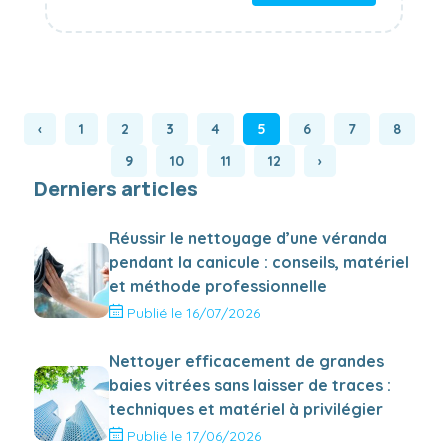
nettoyage ou que vous entreteniez vos
propres locaux, choisir le bon
équipement est essentiel. Dans cet
article, nous explorons comment
sélectionner efficacement votre matériel
‹
1
2
3
4
5
6
7
8
d'entretien de qualité professionne
9
10
11
12
›
Derniers articles
Réussir le nettoyage d’une véranda
pendant la canicule : conseils, matériel
et méthode professionnelle
Publié le 16/07/2026
Nettoyer efficacement de grandes
baies vitrées sans laisser de traces :
techniques et matériel à privilégier
Publié le 17/06/2026