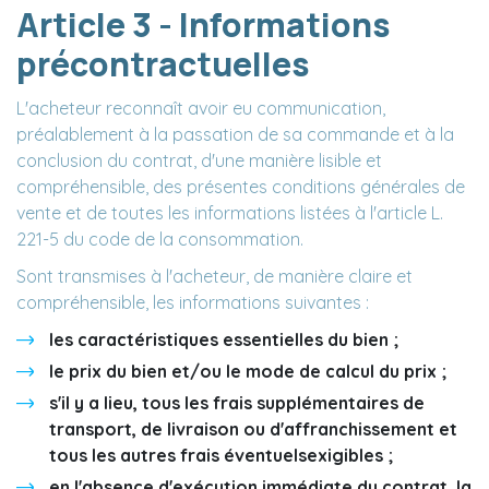
Article 3 - Informations
précontractuelles
L'acheteur reconnaît avoir eu communication,
préalablement à la passation de sa commande et à la
conclusion du contrat, d'une manière lisible et
compréhensible, des présentes conditions générales de
vente et de toutes les informations listées à l'article L.
221-5 du code de la consommation.
Sont transmises à l'acheteur, de manière claire et
compréhensible, les informations suivantes :
les caractéristiques essentielles du bien ;
le prix du bien et/ou le mode de calcul du prix ;
s'il y a lieu, tous les frais supplémentaires de
transport, de livraison ou d'affranchissement et
tous les autres frais éventuelsexigibles ;
en l'absence d'exécution immédiate du contrat, la