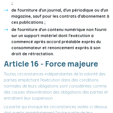
;
de fourniture d'un journal, d'un périodique ou d'un
magazine, sauf pour les contrats d'abonnement à
ces publications ;
de fourniture d'un contenu numérique non fourni
sur un support matériel dont l'exécution a
commencé après accord préalable exprès du
consommateur et renoncement exprès à son
droit de rétractation.
Article 16 - Force majeure
Toutes circonstances indépendantes de la volonté des
parties empêchant l'exécution dans des conditions
normales de leurs obligations sont considérées comme
des causes d'exonération des obligations des parties et
entraînent leur suspension.
La partie qui invoque les circonstances visées ci-dessus
doit avertir immédiatement l'autre partie de leur