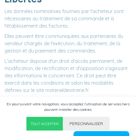
Les données nominatives fournies par l'acheteur sont
nécessaires au traitement de sa commande et à
l'établissement des factures.
Elles peuvent être communiquées aux partenaires du
vendeur chargés de l'exécution, du traitement, de la
gestion et du paiement des commandes.
L'acheteur dispose d'un droit d'accès permanent, de
modification, de rectification et d'opposition s'agissant
des informations le concernant. Ce droit peut être
exercé dans les conditions et selon les modalités
définies sur le site materieldevitrerie.fr.
Article 19 - Non-validation
En poursuivant votre navigation, vous acceptez l'utilisation de services tiers
partielle
pouvant installer des cookies
PERSONNALISER
0
TOUT ACCEPTER
Si une ou plusieurs stipulations des présentes conditions
Menu
Catégories
Chercher
Panier
générales sont tenues pour non valides ou déclarées