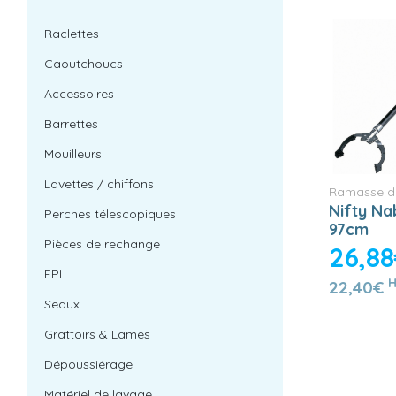
Raclettes
Caoutchoucs
Accessoires
Barrettes
Mouilleurs
Lavettes / chiffons
Ramasse d
Nifty N
Perches télescopiques
97cm
Pièces de rechange
26,8
EPI
22,40€
Seaux
Grattoirs & Lames
Dépoussiérage
Matériel de lavage