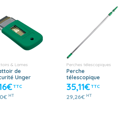
ttoirs & Lames
Perches télescopiques
ttoir de
Perche
curité Unger
télescopique
OptiLoc 2
,16€
35,11€
TTC
TTC
éléments 1.25m
HT
HT
30€
29,26€