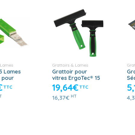
& Lames
Grattoirs & Lames
Gra
25 Lames
Grattoir pour
Gra
 pour
vitres ErgoTec® 15
Sé
 pour
cm
€
19,64€
5
TTC
TTC
T
HT
16,37€
4,