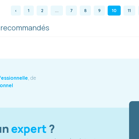
‹
1
2
...
7
8
9
10
11
s recommandés
fessionnelle
, de
ionnel
un
expert
?