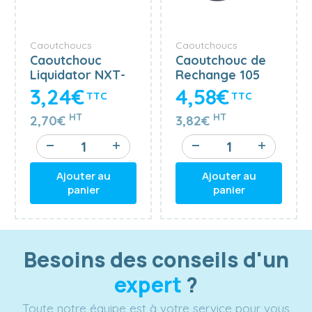
Caoutchoucs
Caoutchoucs
Caoutchouc
Caoutchouc de
Liquidator NXT-
Rechange 105
R 15 cm
cm SOFT
3,24€
4,58€
TTC
TTC
HT
HT
2,70€
3,82€
Ajouter au
Ajouter au
panier
panier
Besoins des conseils d'un
expert
?
Toute notre équipe est à votre service pour vous