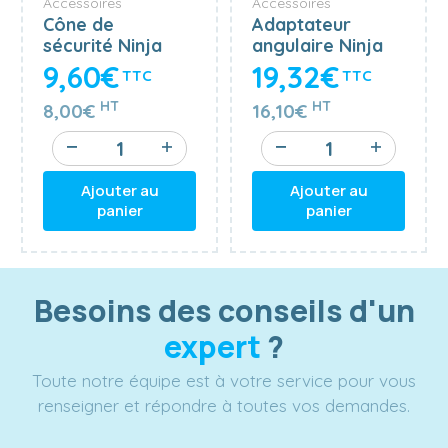
Accessoires
Accessoires
Cône de
Adaptateur
sécurité Ninja
angulaire Ninja
Unger
Unger pour
9,60€
19,32€
TTC
TTC
perche carbone
HT
HT
8,00€
16,10€
Ajouter au
Ajouter au
panier
panier
Besoins des conseils d'un
expert
?
Toute notre équipe est à votre service pour vous
renseigner et répondre à toutes vos demandes.