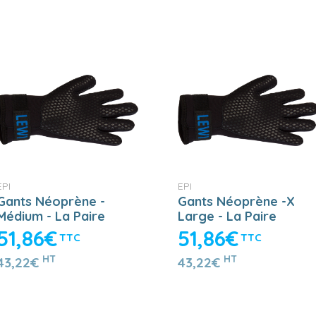
EPI
EPI
Gants Néoprène -
Gants Néoprène -X
Médium - La Paire
Large - La Paire
51,86€
51,86€
TTC
TTC
HT
HT
43,22€
43,22€