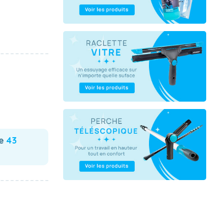
te
43