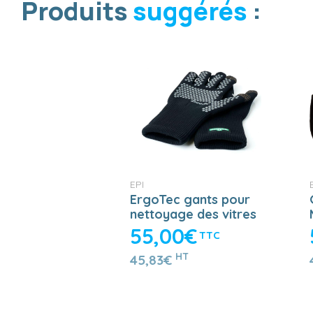
Produits
suggérés
:
EPI
ErgoTec gants pour
nettoyage des vitres
55,00€
TTC
HT
45,83€