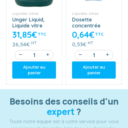
Liquides vitres
Liquides vitres
Unger Liquid,
Dosette
Liquide vitre
concentrée
concentré 1/100
Matex Pro Vitre
31,85€
0,64€
TTC
TTC
UNGER 5 litres
50 ml
HT
HT
26,54€
0,53€
Ajouter au
Ajouter au
panier
panier
Besoins des conseils d'un
expert
?
Toute notre équipe est à votre service pour vous