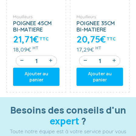
Mouilleurs
Mouilleurs
POIGNEE 45CM
POIGNEE 35CM
BI-MATIERE
BI-MATIERE
ERGONOMIQUE
ERGONOMIQUE
21,71€
20,75€
TTC
TTC
PIVOTANTE
PIVOTANTE
MOERMAN
MOERMAN
HT
HT
18,09€
17,29€
Ajouter au
Ajouter au
panier
panier
Besoins des conseils d'un
expert
?
Toute notre équipe est à votre service pour vous