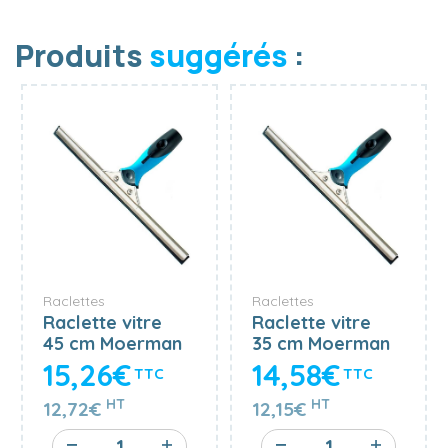
Produits
suggérés
:
Raclettes
Raclettes
Raclette vitre
Raclette vitre
45 cm Moerman
35 cm Moerman
avec poignée
avec poignée
15,26€
14,58€
TTC
TTC
antidérapante
antidérapante
bi-matière et
bi-matière et
HT
HT
12,72€
12,15€
barrette
barrette