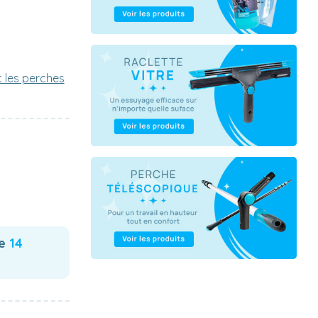
c les perches
te
14