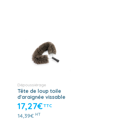
Dépoussiérage
Tête de loup toile
d'araignée vissable
17,27€
TTC
HT
14,39€