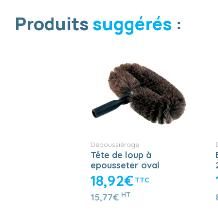
Produits
suggérés
:
Dépoussiérage
Tête de loup à
epousseter oval
18,92€
TTC
HT
15,77€