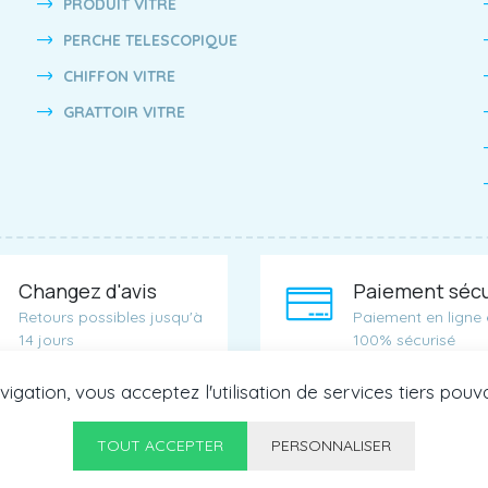
PRODUIT VITRE
PERCHE TELESCOPIQUE
CHIFFON VITRE
GRATTOIR VITRE
Changez d'avis
Paiement sécu
Retours possibles jusqu'à
Paiement en ligne 
14 jours
100% sécurisé
igation, vous acceptez l'utilisation de services tiers pouv
TOUT ACCEPTER
PERSONNALISER
— Réalisation
AdgenSii
- Agence de Communication Paris 75