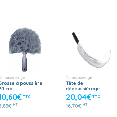
Dépoussiérage
Dépoussiérage
Brosse à poussière
Tête de
20 cm
dépoussiérage
complète (adaptable
10,60€
20,04€
TTC
TTC
sur perche) 70 cm
HT
HT
8,83€
16,70€